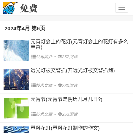
Togg
navig
2024年4月 第6页
元宵灯会上的花灯(元宵灯会上的花灯有多么
丰富)
公司简介
•
257阅读
远光灯被交警抓(开远光灯被交警抓到)
技术文章
•
230阅读
元宵节(元宵节是阴历几月几日?)
技术文章
•
252阅读
塑料花灯(塑料花灯制作的作文)