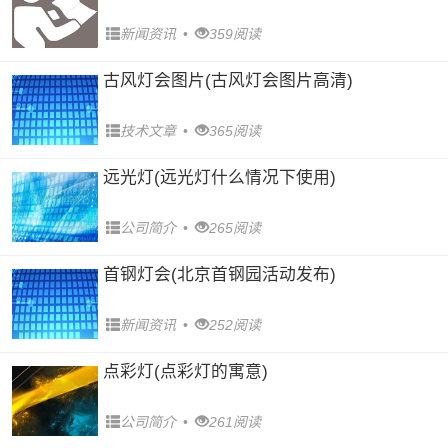
新闻资讯
•
359阅读
古风灯会图片(古风灯会图片高清)
技术文章
•
365阅读
远光灯(远光灯什么情况下使用)
公司简介
•
265阅读
首钢灯会(北京首钢园活动发布)
新闻资讯
•
252阅读
点彩灯(点彩灯的寓意)
公司简介
•
261阅读