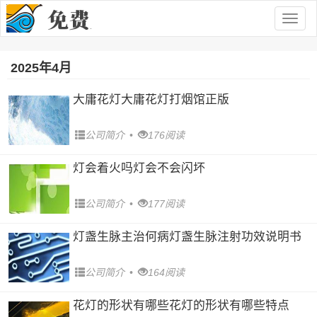
Togg
navig
2025年4月
大庸花灯大庸花灯打烟馆正版
公司简介
•
176阅读
灯会着火吗灯会不会闪坏
公司简介
•
177阅读
灯盏生脉主治何病灯盏生脉注射功效说明书
公司简介
•
164阅读
花灯的形状有哪些花灯的形状有哪些特点