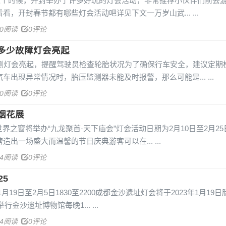
，这个时候，开封举办了许多好玩的灯会活动，非常推荐小伙伴们前去
看，开封春节都有哪些灯会活动吧详见下文一万岁山武...
60阅读
0评论
多少故障灯会亮起
监测灯会亮起，提醒驾驶员检查轮胎状况为了确保行车安全，建议定期
车出现异常情况时，胎压监测器未能及时报警，那么可能是...
60阅读
0评论
烟花展
沙世界之窗将举办“九龙聚首·天下庙会”灯会活动日期为2月10日至2月2
造出一场盛大而温馨的节日庆典游客可以在...
74阅读
0评论
25
1月19日至2月5日1830至2200成都金沙遗址灯会将于2023年1月19
举行金沙遗址博物馆每晚1...
04阅读
0评论