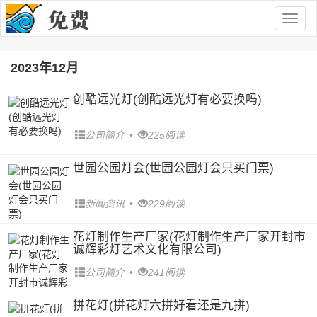
Togg
navig
2023年12月
创酷远光灯(创酷远光灯有必要换吗)
公司简介
•
225阅读
世园公园灯会(世园公园灯会只买门票)
新闻资讯
•
229阅读
花灯制作生产厂家(花灯制作生产厂家开封市
诚辉彩灯艺术文化有限公司)
公司简介
•
241阅读
拼花灯(拼花灯六拼好看还是九拼)