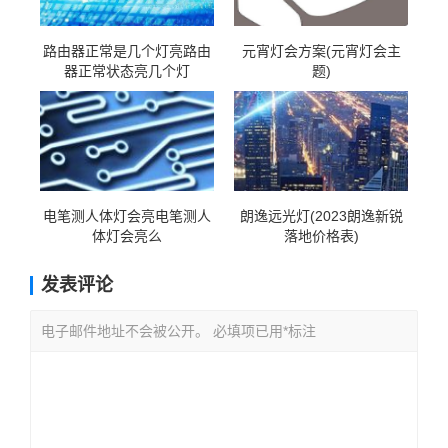
路由器正常是几个灯亮路由
元宵灯会方案(元宵灯会主
器正常状态亮几个灯
题)
电笔测人体灯会亮电笔测人
朗逸远光灯(2023朗逸新锐
体灯会亮么
落地价格表)
发表评论
电子邮件地址不会被公开。 必填项已用*标注