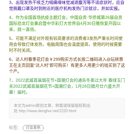
3、出现发热干咳乏力咽痛嗅味觉减退腹泻等不适症状时，应自
觉佩戴口罩及时到附近的医疗机构发热门诊就诊，并如实报。
4、作为全国首场抗疫主题灯会，中国自贡·华侨城第26届自贡
国际恐龙灯会重启暨中华彩灯大世界自4月30日晚恢复开园以
来，就一直倍。
5、可能不满足对外观有较高要求的消费者3发热严重长时间使
用会导致灯体发热，电脑周围也会温度提高，使用的时候需要
时不时关闭。
6、达人村春季花灯会￥299购买方式长按二维码进入@玩转票
王在主页回复“达人村”即可购买！有更多人用更少的钱买到了这
个产。
7、2022武威首届烟花节+国潮灯会的通告冬奥过大年 春绿玉门
关2022武威首届烟花节+国潮灯会，1月28日腊月廿六盛大开
幕！届时。
本文为admin原创文章，转载请保留版权和出
处:http://www.denghui.net/2220.html
标签：
灯会发热