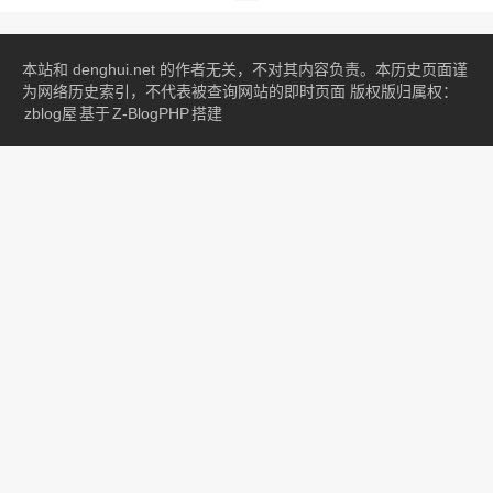
本站和 denghui.net 的作者无关，不对其内容负责。本历史页面谨
为网络历史索引，不代表被查询网站的即时页面 版权版归属权：
zblog屋
基于
Z-BlogPHP
搭建