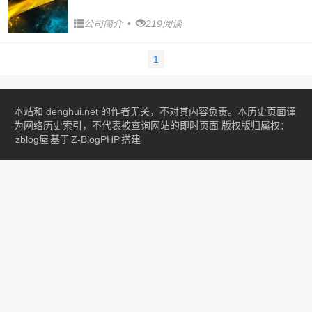
公司简介
•
219阅读
1
本站和 denghui.net 的作者无关，不对其内容负责。本历史页面谨
为网络历史索引，不代表被查询网站的即时页面 版权版归属权：
zblog屋
基于
Z-BlogPHP
搭建