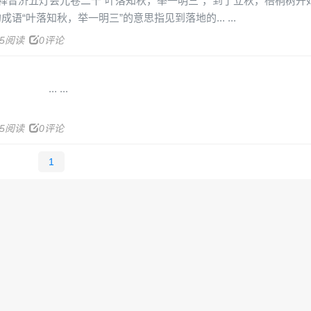
释普济五灯会元卷二十“叶落知秋，举一明三”，到了立秋，梧桐树开
t的成语“叶落知秋，举一明三”的意思指见到落地的...
45阅读
0评论
.
15阅读
0评论
1