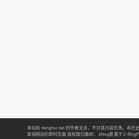
本站和 denghui.net 的作者无关，不对其内容负责。
查询网站的即时页面 版权版归属权：
zblog屋
基于
Z-Blog