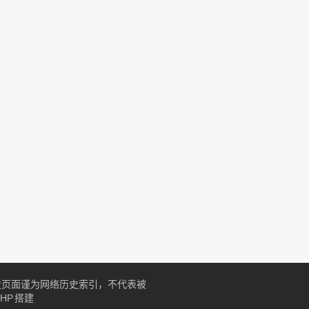
本历史页面谨为网络历史索引，不代表被
PHP
搭建