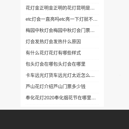
花灯金正明金正明的花灯昆明是个好地方
etc灯会一直亮吗etc亮一下灯就不亮了
梅园中秋灯会梅园中秋灯会门票价格
灯会发热灯会发热什么原因
有什么花灯花灯有哪些样式
包头灯会在哪包头灯会在哪里
卡车远光灯货车远光灯太近怎么调节
芦山花灯介绍芦山门票多少钱
奉化花灯2020奉化烟花节在哪里举行