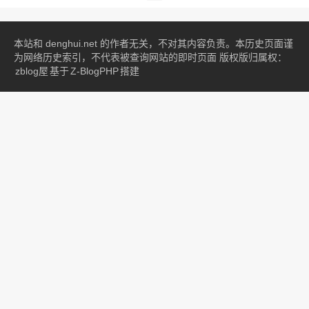
本站和 denghui.net 的作者无关，不对其内容负责。本历史页面谨
为网络历史索引，不代表被查询网站的即时页面 版权版归属权：
zblog屋
基于
Z-BlogPHP
搭建