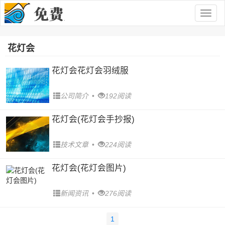
Togg
navig
花灯会
花灯会花灯会羽绒服
公司简介
•
192阅读
花灯会(花灯会手抄报)
技术文章
•
224阅读
花灯会(花灯会图片)
新闻资讯
•
276阅读
1