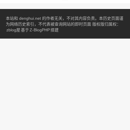
本站和 denghui.net 的作者无关，不对其内容负责。本历史页面谨
为网络历史索引，不代表被查询网站的即时页面 版权版归属权：
zblog屋
基于
Z-BlogPHP
搭建