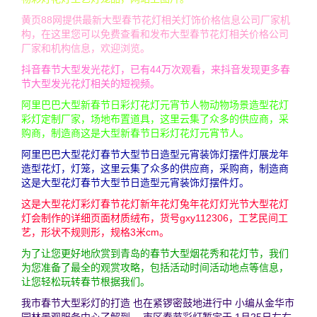
黄页88网提供最新大型春节花灯相关灯饰价格信息公司厂家机
构，在这里您可以免费查看和发布大型春节花灯相关价格公司
厂家和机构信息，欢迎浏览。
抖音春节大型发光花灯，已有44万次观看，来抖音发现更多春
节大型发光花灯相关的短视频。
阿里巴巴大型新春节日彩灯花灯元宵节人物动物场景造型花灯
彩灯定制厂家，场地布置道具，这里云集了众多的供应商，采
购商，制造商这是大型新春节日彩灯花灯元宵节人。
阿里巴巴大型花灯春节大型节日造型元宵装饰灯摆件灯展龙年
造型花灯，灯笼，这里云集了众多的供应商，采购商，制造商
这是大型花灯春节大型节日造型元宵装饰灯摆件灯。
这是大型花灯彩灯春节花灯新年花灯兔年花灯灯光节大型花灯
灯会制作的详细页面材质绒布，货号gxy112306，工艺民间工
艺，形状不规则形，规格3米cm。
为了让您更好地欣赏到青岛的春节大型烟花秀和花灯节，我们
为您准备了最全的观赏攻略，包括活动时间活动地点等信息，
让您轻松玩转春节根据我们。
我市春节大型彩灯的打造 也在紧锣密鼓地进行中 小编从金华市