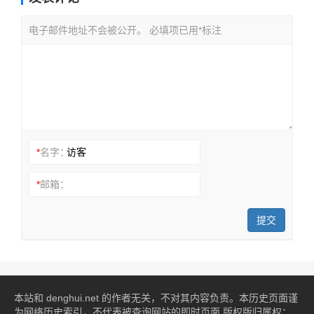
电子邮件地址不会被公开。 必填项已用*标注
*
名字：
*
邮箱：
提交
本站和 denghui.net 的作者无关，不对其内容负责。本历史页面谨
为网络历史索引，不代表被查询网站的即时页面 版权版归属权：