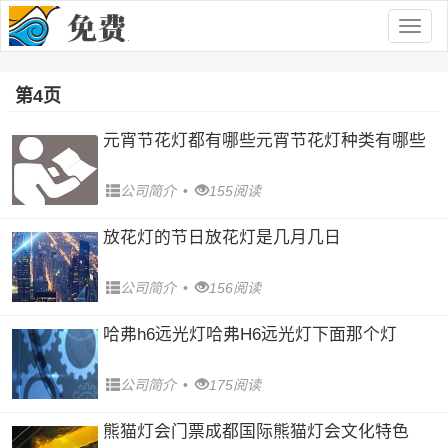
Togg
navig
第4页
元宵节花灯都有哪些元宵节花灯种类有哪些
公司简介
•
155阅读
放花灯的节日放花灯是几月几日
公司简介
•
156阅读
哈弗h6远光灯哈弗H6远光灯下面那个灯
公司简介
•
175阅读
熊猫灯会门票成都国际熊猫灯会文化特色