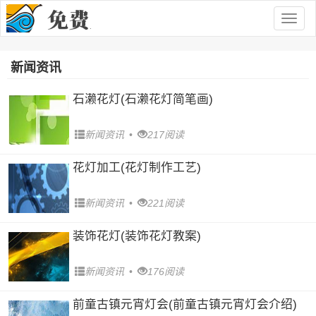
Togg
navig
新闻资讯
石濑花灯(石濑花灯简笔画)
新闻资讯
•
217阅读
花灯加工(花灯制作工艺)
新闻资讯
•
221阅读
装饰花灯(装饰花灯教案)
新闻资讯
•
176阅读
前童古镇元宵灯会(前童古镇元宵灯会介绍)